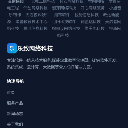
友情链接:
长城工信科技
付安网络科技
帝网网络
彦鑫弱
电工程
伟创网络科技
灏萍网络科技
开心网络服务
小旭音
乐制作
天方夜谈软件
湖布软件
锐势信息科技
政达新能
源
诸暨教育技术中心
可阳科技软件
德盟达科技
天启者网
络科技
尊鸿信息科技
槟郁汝网络科技
优玉凤科技
空新网
络科技
乐致网络科技
乐
专注软件与信息技术服务,赋能企业数字化转型。提供软件开发、
系统集成、云计算、大数据等全方位IT解决方案。
快速导航
首页
服务产品
新闻动态
关于我们