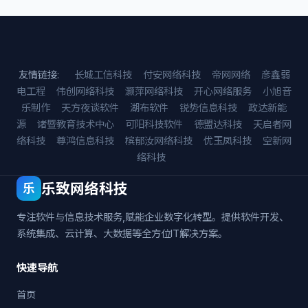
友情链接:
长城工信科技
付安网络科技
帝网网络
彦鑫弱
电工程
伟创网络科技
灏萍网络科技
开心网络服务
小旭音
乐制作
天方夜谈软件
湖布软件
锐势信息科技
政达新能
源
诸暨教育技术中心
可阳科技软件
德盟达科技
天启者网
络科技
尊鸿信息科技
槟郁汝网络科技
优玉凤科技
空新网
络科技
乐致网络科技
乐
专注软件与信息技术服务,赋能企业数字化转型。提供软件开发、
系统集成、云计算、大数据等全方位IT解决方案。
快速导航
首页